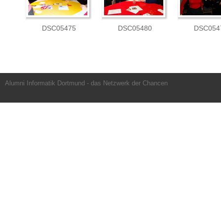
DSC05475
DSC05480
DSC054
Alumni Informatik Dortmund - das Netzwerk der Chancen