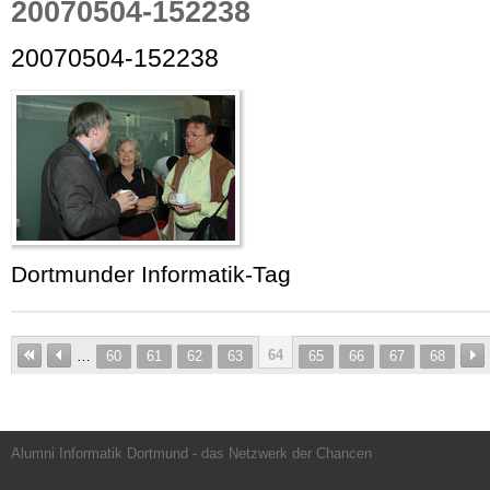
20070504-152238
20070504-152238
Dortmunder Informatik-Tag
64
…
60
61
62
63
65
66
67
68
Alumni Informatik Dortmund - das Netzwerk der Chancen